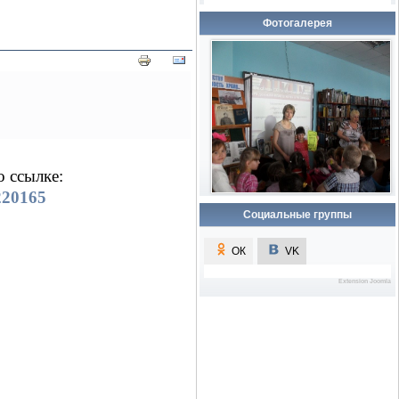
Фотогалерея
 ссылке:
220165
Социальные группы
ОК
ОК
VK
Extension Joomla