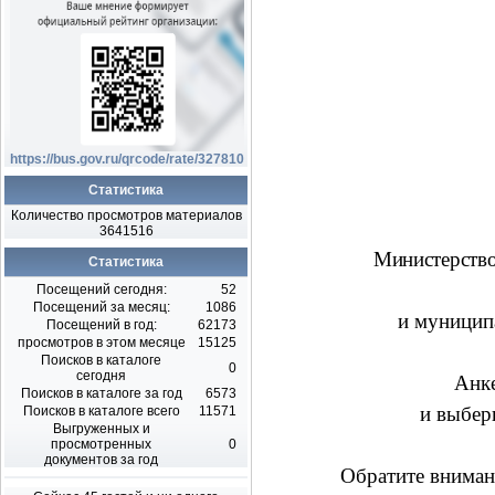
https://bus.gov.ru/qrcode/rate/327810
Статистика
Количество просмотров материалов
3641516
Министерство
Статистика
Посещений сегодня:
52
Посещений за месяц:
1086
и муниципа
Посещений в год:
62173
просмотров в этом месяце
15125
Поисков в каталоге
0
сегодня
Анке
Поисков в каталоге за год
6573
и выбер
Поисков в каталоге всего
11571
Выгруженных и
просмотренных
0
документов за год
Обратите вниман