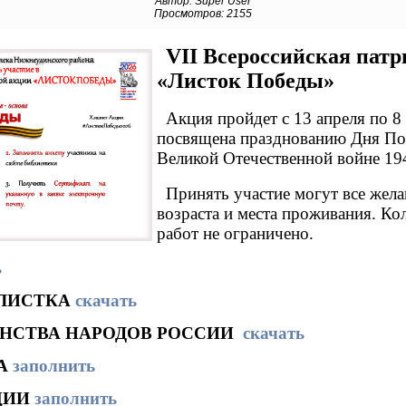
Автор: Super User
Просмотров: 2155
VII Всероссийская пат
«Листок Победы»
Акция пройдет с 13 апреля по 8
посвящена празднованию Дня Поб
Великой Отечественной войне 19
Принять участие могут все жел
возраста и места проживания. К
работ не ограничено.
ь
ЛИСТКА
скачать
ИНСТВА НАРОДОВ РОССИИ
скачать
А
заполнить
ЦИИ
заполнить