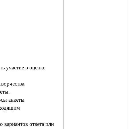
ть
участие в оценке
творчества.
еты.
осы анкеты
дходящим
о вариантов ответа или